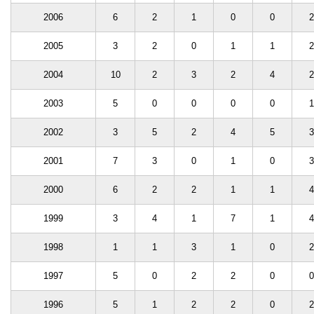
2006
6
2
1
0
0
2
2005
3
2
0
1
1
2
2004
10
2
3
2
4
2
2003
5
0
0
0
0
1
2002
3
5
2
4
5
3
2001
7
3
0
1
0
3
2000
6
2
2
1
1
4
1999
3
4
1
7
1
4
1998
1
1
3
1
0
2
1997
5
0
2
2
0
0
1996
5
1
2
2
0
2