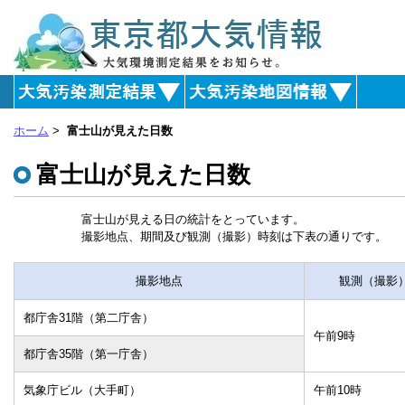
ペ
ペ
ペ
ペ
こ
ー
ー
ー
ー
こ
ジ
ジ
ジ
ジ
か
内
内
内
内
ら
移
移
移
移
連
動
動
動
動
絡
用
用
用
用
先
の
の
の
の
で
ホーム
>
富士山が見えた日数
リ
リ
リ
リ
す。
ン
ン
ン
ン
富士山が見えた日数
ク
ク
ク
ク
で
で
で
で
す。
す。
す。
す。
富士山が見える日の統計をとっています。
本
デ
局
連
撮影地点、期間及び観測（撮影）時刻は下表の通りです。
文
ー
分
絡
へ
タ
類
先
撮影地点
観測（撮影
移
の
の
へ
動。
説
説
移
明
明
動。
都庁舎31階（第二庁舎）
へ
へ
午前9時
移
移
都庁舎35階（第一庁舎）
動。
動。
気象庁ビル（大手町）
午前10時