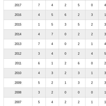
2017
7
4
2
5
0
4
2016
4
5
6
2
3
1
2015
1
5
3
5
2
3
2014
4
7
0
2
2
3
2013
7
4
0
2
1
4
2012
3
4
0
2
4
5
2011
6
1
2
6
0
2
2010
4
3
2
3
1
3
2009
5
2
1
3
2
3
2008
3
2
0
0
0
1
2007
5
4
2
2
1
1